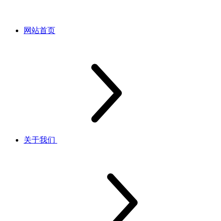
网站首页
关于我们