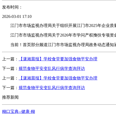
发布时间：
2026-03-01 17:10
江门市市场监视办理局关于组织开展江门市2025年企业质
江门市市场监视办理局关于2026年市学问产权搀扶专项资
当前！首页部分频道江门市市场监视办理局政务动态通知
上一篇：
【潇湘晨报】学校食堂要加强食物平安办理
下一篇：
规范食物平安变乱风行病学查询拜访
上一篇：
【潇湘晨报】学校食堂要加强食物平安办理
下一篇：
规范食物平安变乱风行病学查询拜访
推荐新闻
糊口宝典--健康·糊