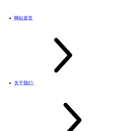
网站首页
关于我们