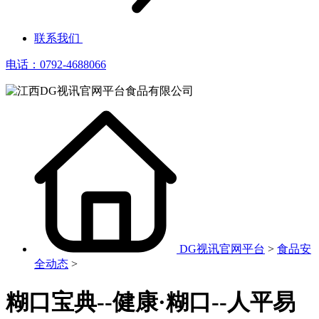
联系我们
电话：0792-4688066
DG视讯官网平台
>
食品安
全动态
>
糊口宝典--健康·糊口--人平易