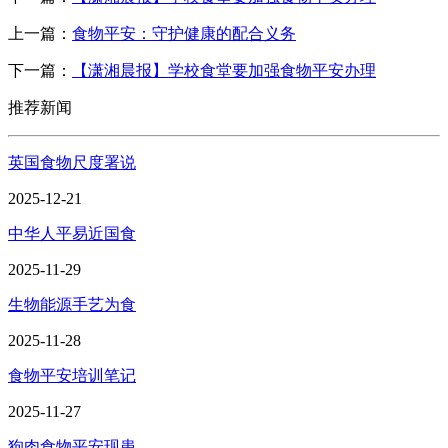
上一篇：
食物平安：守护健康的配合义务
下一篇：
【潇湘晨报】学校食堂要加强食物平安办理
推荐新闻
英国食物尺度署说
2025-12-21
中华人平易近国食
2025-11-29
生物能源手艺为食
2025-11-28
食物平安培训笔记
2025-11-27
狗肉食物平安现患