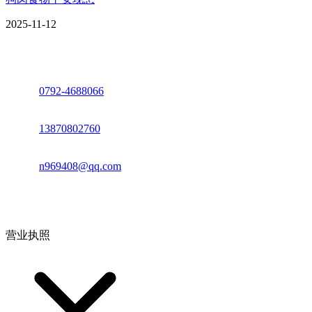
2025-11-12
座机：
0792-4688066
电话：
13870802760
邮箱：
n969408@qq.com
地址：江西省德安县高新技术产业园(宝塔工业园)高新路93号
营业执照