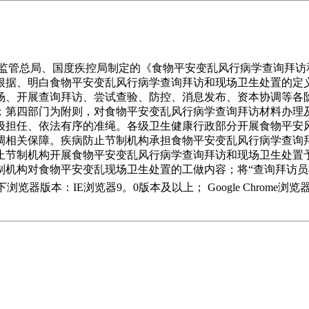
管总局、国度疾控局制定的《食物平安变乱风行病学查询拜访
、根据、明白食物平安变乱风行病学查询拜访和现场卫生处置的定
场、开展查询拜访、尝试查验、防控、消息发布、资本协调等各
；第四部门为附则，对食物平安变乱风行病学查询拜访材料办理
级担任、依法有序的准绳。各级卫生健康行政部分开展食物平安
调相关保障。疾病防止节制机构承担食物平安变乱风行病学查询
止节制机构开展食物平安变乱风行病学查询拜访和现场卫生处置
机构对食物平安变乱现场卫生处置的工做内容；将“查询拜访员轨
器版本：IE浏览器9。0版本及以上； Google Chrome浏览器