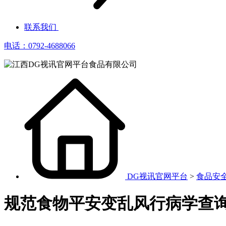
联系我们
电话：0792-4688066
DG视讯官网平台
>
食品安
规范食物平安变乱风行病学查