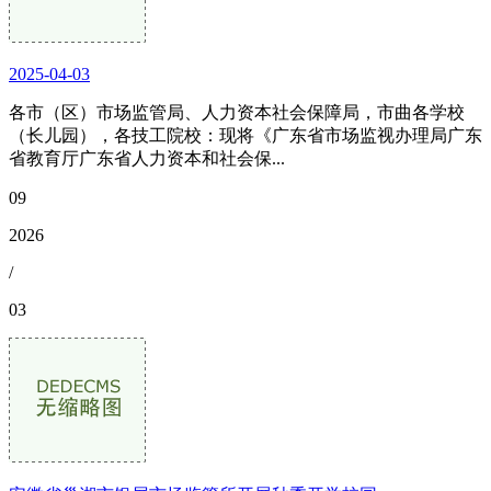
2025-04-03
各市（区）市场监管局、人力资本社会保障局，市曲各学校
（长儿园），各技工院校：现将《广东省市场监视办理局广东
省教育厅广东省人力资本和社会保...
09
2026
/
03