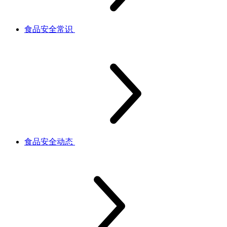
食品安全常识
食品安全动态