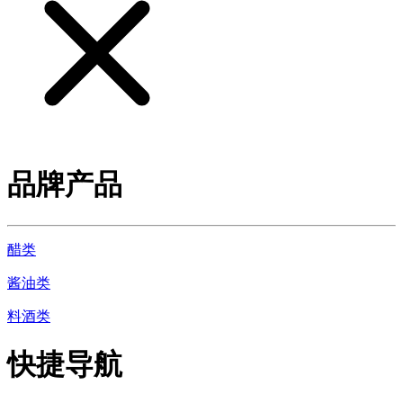
品牌产品
醋类
酱油类
料酒类
快捷导航