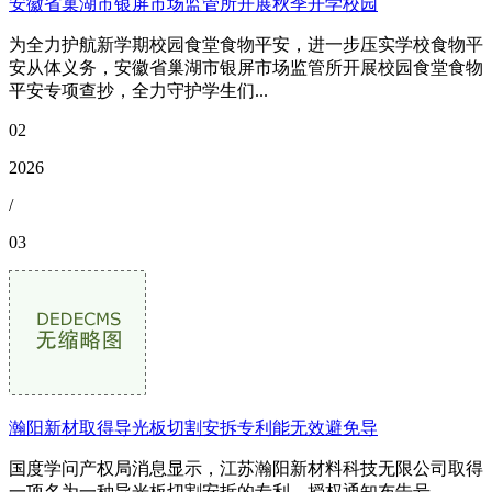
安徽省巢湖市银屏市场监管所开展秋季开学校园
为全力护航新学期校园食堂食物平安，进一步压实学校食物平
安从体义务，安徽省巢湖市银屏市场监管所开展校园食堂食物
平安专项查抄，全力守护学生们...
02
2026
/
03
瀚阳新材取得导光板切割安拆专利能无效避免导
国度学问产权局消息显示，江苏瀚阳新材料科技无限公司取得
一项名为一种导光板切割安拆的专利，授权通知布告号