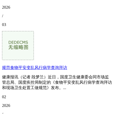
2026
/
03
规范食物平安变乱风行病学查询拜访
健康报讯（记者 段梦兰）近日，国度卫生健康委会同市场监
管总局、国度疾控局制定的《食物平安变乱风行病学查询拜访
和现场卫生处置工做规范》发布。...
02
2026