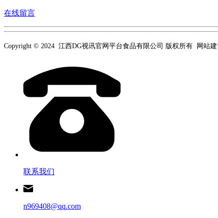
在线留言
Copyright © 2024 江西DG视讯官网平台食品有限公司 版权所有 网站
联系我们
n969408@qq.com