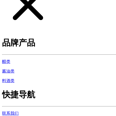
品牌产品
醋类
酱油类
料酒类
快捷导航
联系我们