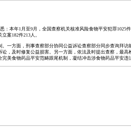
1月至9月，全国查察机关核准风险食物平安犯罪1025件1693人
案182件213人。
。一方面，刑事查察部分协同公益诉讼查察部分同步查询拜访能
诉讼，及时修复公益损害。另一方面，依法及时提出查察，最高
全完美食物药品平安范畴跟尾机制，凝结冲击涉食物药品平安违