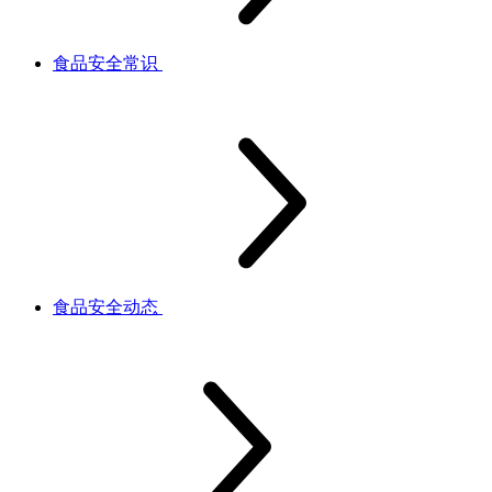
食品安全常识
食品安全动态