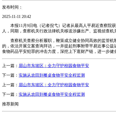
发布时间：
2025-11-11 20:42
本报11月9日电（记者倪弋）记者从最高人平易近查察院获悉：本年
人，同期，查察机关行政法律机关移送涉嫌出产、监视侦查机关立
查察机关查察分析履职，鞭策成立健全协同高效的监管机制
的，依法开展立案查询拜访，一并提起刑事附带平易近事公益
食物药品平安犯罪的冲击力度，深挖上下逛财产链，进一步健
上一篇：
眉山市东坡区：全力守护校园食物平安
下一篇：
实施从农田到餐桌食物平安全程监测
上一篇：
眉山市东坡区：全力守护校园食物平安
下一篇：
实施从农田到餐桌食物平安全程监测
推荐新闻