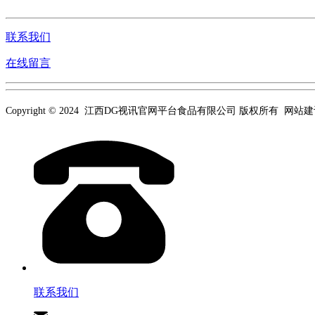
联系我们
在线留言
Copyright © 2024 江西DG视讯官网平台食品有限公司 版权所有 网站
联系我们