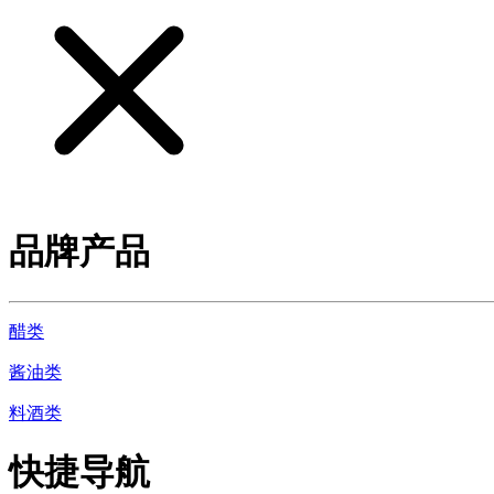
品牌产品
醋类
酱油类
料酒类
快捷导航