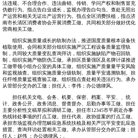
法违规、不合理合作、违法曲销、传销、学问产权和制售冒充
伪败行为。指点告白业成长，监视办理告白勾当。查处无照出
产运营和相关无证出产运营行为。指点全区消费扶植，指点济
南市长清区消费者协会开展消费工做。共同相关部分做好优化
营商相关工做。
组织实施质量成长的轨制办法，推进国度质量根本设备扶
植取使用。会同相关部分组织实施严沉工程设备质量监理轨
制，共同较大质量变乱查询拜访，组织实施缺陷产物召回轨
制，组织实施产物防伪工做。承担区质量强区及名牌计谋推进
工做带领小组办公室的具体工做。组织实施产质量量平安风险
和监视抽查。组织实施质量分级轨制、质量平安逃溯轨制。担
任纤维质量监视查验工做。组织指点查处相关违法行为。承办
从管部分交办的工做；担任人：李伟；办公德律风。
担任机关文电、会务、机要、保密、档案、平安、、统
计、政务公开、政务消息、督查督办、后勤办事等工做。担任
主要分析性文稿草拟和调研工做。担任市12345市平易近办事
热线转处事项的打点工做。担任代表、政协提案的打点工做。
承担市场监视办理范畴应急系统扶植及相关严沉平安变乱应急
措置、查询拜访处置相关工做。承办从管部分交办的工做；担
任人：赵伟 ；办公德律风：。