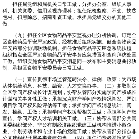
担任局党组和局机关日常工做，分担办公室、组织人事
科、机关党委、信用监视办理科；担任纪检监察、不变、扶贫
包村、扫黑除恶、招商引资工做。承担局党组交办的其他工
做。
（九）担任全区食物药品平安监视办理分析协调。订定全
区食物药品平安严沉政策，经核准后组织实施。健全食物药品
平安跨部分协调联动机制。担任食物药品平安应急系统扶植，
组织指点全区严沉食物药品平安事务应急措置和查询拜访处置
工做。组织实施食物药品平安消息同一发布和主要消息曲报轨
制。承担区食物平安委员会日常工做。
（一）宣传贯彻市场监管范畴法令、律例、政策；为市场
从体供给消息、科技、融资、人才交换办事。（二）参取制定
全区学问产权成长计谋规划，协帮从管部分实施学问产权成长
计谋相关事务性工做；承担沉点财产学问产权情况阐发、严沉
项目学问产权风险评估等工做；承担学问产权消息统计、阐
发、操纵、工做；承担学问产权援帮相关工做；承担学问产权
宣传、学问产权人才培训相关工做。（三）协帮从管部分共同
党委组织部分、非公有制经济组织党建工做机构推进小微企
业、个别劳动者和专业市场的党建工做；协帮从管部分指点非
公党建组织开展各类党建勾当。（四）担任消费者举报的受