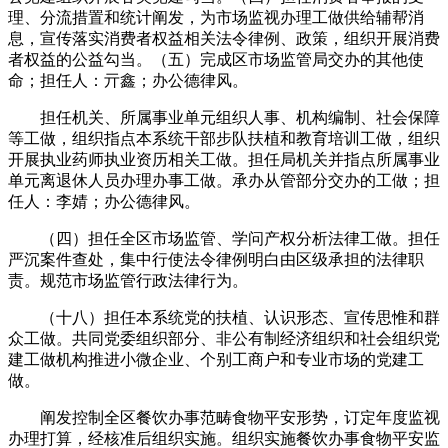
理、分流措置和统计阐发，为市场监视办理工做供给辅帮消
息，宣传落实消费者权益相关法令律例、政策，组织开展消费
者权益的公益勾当。（五）完成区市场监管局交办的其他使
命；担任人：亓鑫；办公德律风。
担任机关、所属事业单元组织人事、机构编制、社会保障
等工做，组织指点本系统干部步队扶植和教育培训工做，组织
开展执业药师执业资历相关工做。担任局机关并指点所属事业
单元离退休人员办理办事工做。承办从管部分交办的工做；担
任人：李婧；办公德律风。
（四）担任全区市场监管、学问产权分析法律工做。担任
严沉案件查处，集中行使法令律例明白由区级承担的法律职
责。规范市场监管行政法律行为。
（十八）担任本系统党的扶植、认识形态、宣传思惟和群
众工做。共同党委组织部分、非公有制经济组织和社会组织党
建工做机构推进小微企业、个别工商户和专业市场的党建工
做。
阐发控制全区餐饮办事范畴食物平安形势，订定年度监视
办理打算，经核准后组织实施。组织实施餐饮办事食物平安监