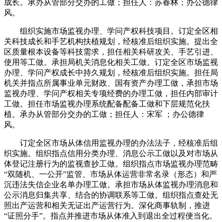
成长。承办从管部分交办的工做；担任人：苏春林；办公德律
风。
组织实施市场监视办理、学问产权科技项目。订定全区相
关科技成长和手艺机构扶植规划，经核准后组织实施。提出全
区质量根本设备等科技需求，担任相关科研攻关、手艺引进、
使用等工做。承担局机关消息化相关工做。订定全区市场监视
办理、学问产权成长中持久规划，经核准后组织实施。担任局
机关并指点所属事业单元财政、国有资产办理工做，承担市场
监视办理、学问产权相关专项经费的办理工做，担任内部审计
工做。担任市场监视办理系统配备配备工做和下层规范化扶
植。承办从管部分交办的工做；担任人：宋军 ；办公德律
风。
订定全区市场从体信用监视办理的办法法子，经核准后组
织实施。组织指点信用分类办理、消息公示工做以及对市场从
体登记注册行为的监视查抄工做。组织指点市场监视办理范畴
“双随机、一公开”监管、市场从体运营非常名录（形态）和严
沉违法失信企业名单办理工做。承担市场从体监视办理消息和
公示消息归集共享、结合的协调联系等工做。组织指点查处无
照出产运营和相关无证出产运营行为。深化商事轨制，推进
“证照分手”。指点并推进市场从体准入到退出全过程便当化。