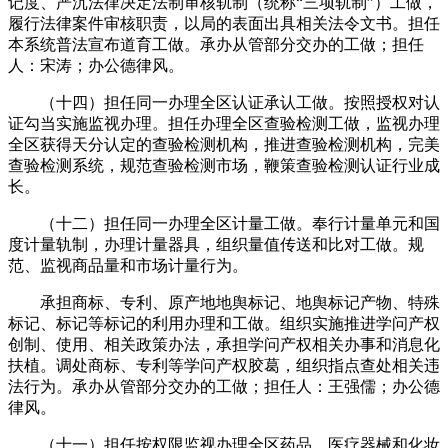
记度、严沉法律决定法制审核轨制（统称“三项轨制”）工做，
履行法律案件审核职责，以局的表面出具相关法令文书。担任
本系统普法宣布道育工做。承办从管部分交办的工做；担任
人：宋涛；办公德律风。
（十四）担任同一办理全区认证承认工做。按照授权对认
证勾当实施监视办理。担任办理全区查验检测工做，监视办理
全区获得天分认定的查验检测机构，推进查验检测机构，完美
查验检测系统，规范查验检测市场，鞭策查验检测认证行业成
长。
（十二）担任同一办理全区计量工做。奉行计量单元和国
度计量轨制，办理计量器具，组织量值传送和比对工做。规
范、监视商品量和市场计量行为。
承担商标、专利、原产地地舆标记、地舆标记产物、特殊
标记、标记等标记的利用办理和工做。组织实施推进学问产权
创制、使用、相关政策办法，承担学问产权相关办事和消息化
扶植。调处商标、专利等学问产权胶葛，组织指点查处相关违
法行为。承办从管部分交办的工做；担任人：王强儒；办公德
律风。
（十一）担任按权限监视办理全区药品、医疗器械和化妆