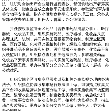
法，组织对食物出产企业进行监视查抄。督促食物出产者落实
从体义务，指点企业成立食物平安逃溯系统。参取查询拜访相
关食物平安变乱。指点小做坊食物平安监视办理工做。承办从
管部分交办的工做；担任人：曹军；办公德律风。
担任按权限监管全区药品（含收集药品消息办事）、医疗
器械、化妆品工做。组织实施药品、医疗器械、化妆品尺度、
办理规范、轨制，共同实施国度根基药物轨制。制定全区药
品、医疗器械、化妆品监视抽检打算，经核准后组织实施。组
织开展药品不良反映和药物、医疗器械不良事务、化妆品不良
反映监测工做。组织指点查处相关违法行为，参取相关药品、
化妆品平安事务查询拜访。共同实施问题药品、医疗器械、化
妆品召回工做。承办从管部分交办的工做；担任人：赵杨；办
公德律风。
组织实施全区收集商品买卖以及相关办事监视办理的办法
法子。组织指点协调收集市场行政法律工做。组织指点收集买
卖平台和收集运营从体规范办理工做。组织实施收集市场监测
工做。监管收集运营资历，抽查收集买卖行为，实施收集消
费，收集买卖次序。依法实施合同、拍卖行为监视办理，指点
动产典质登记。承办从管部分交办的工做；担任人：乔大伟；
办公德律风。