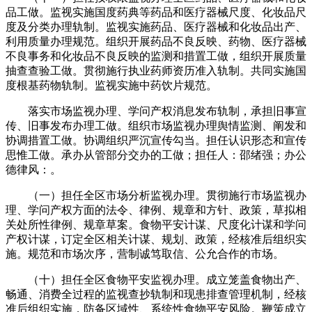
品工做。监视实施国度药典等药品和医疗器械尺度、化妆品尺
度及分类办理轨制。监视实施药品、医疗器械和化妆品出产、
利用质量办理规范。组织开展药品不良反映、药物、医疗器械
不良事务和化妆品不良反映的监测和措置工做，组织开展质量
抽查查验工做。贯彻施行执业药师资历准入轨制。共同实施国
度根基药物轨制。监视实施中药饮片规范。
落实市场监视办理、学问产权消息发布轨制，承担旧事宣
传、旧事发布办理工做。组织市场监视办理舆情监测、阐发和
协调措置工做。协调组织严沉宣传勾当。担任认识形态和宣传
思惟工做。承办从管部分交办的工做；担任人：邵绪强；办公
德律风：。
（一）担任全区市场分析监视办理。贯彻施行市场监视办
理、学问产权方面的法令、律例、规章和方针、政策，草拟相
关处所性律例、规章草案。食物平安计谋、尺度化计谋和学问
产权计谋，订定全区相关计谋、规划、政策，经核准后组织实
施。规范和市场次序，营制诚笃取信、公允合作的市场。
（十）担任全区食物平安监视办理。成立笼盖食物出产、
畅通、消费全过程的监视查抄轨制和现患排查管理机制，经核
准后组织实施，防备区域性、系统性食物平安风险。鞭策成立