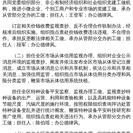
共同党委组织部分、非公有制经济组织和社会组织党建工做机
构，推进小微企业、个别工商户和专业市场的党建工做。承办
从管部分交办的工做；担任人：王登军；办公德律风。
订定相关价钱收费监视查抄、反不合理合作轨制办法，经
核准后组织实施。组织指点查处价钱收费违法违规、不合理合
作。承担反垄断法律相关工做。承办从管部分交办的工做；担
任人：段军；办公德律风。
（二）担任全区市场从体信用监视办理。组织对企业公示
消息环境的监视查抄。阐发并依法发布全区市场从体登记注册
消息。成立市场从体消息公示和共享机制，依法公示和共享相
关消息，加强信用监管，组织指点市场从体信用分类办理和风
险分类监管，鞭策市场从体信用系统扶植。
担任全区特种设备平安监察、监视办理工做。监视查抄特
种设备的出产、运营、利用和查验检测，以及高耗能特种设备
节能尺度、汽锅尺度的施行环境。按照权限组织查询拜访处置
特种设备变乱并进行统计阐发。鞭策特种设备平安科技研究和
推广使用。组织指点查处相关违法行为。承办从管部分交办的
工做；担任人：陈伯瑶；办公德律风。