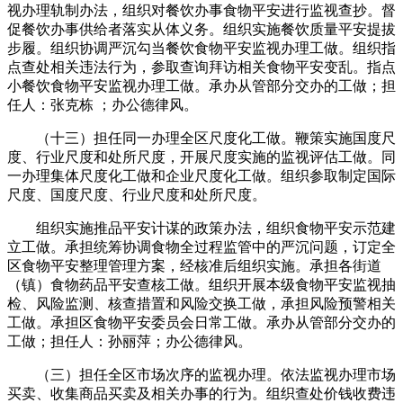
视办理轨制办法，组织对餐饮办事食物平安进行监视查抄。督
促餐饮办事供给者落实从体义务。组织实施餐饮质量平安提拔
步履。组织协调严沉勾当餐饮食物平安监视办理工做。组织指
点查处相关违法行为，参取查询拜访相关食物平安变乱。指点
小餐饮食物平安监视办理工做。承办从管部分交办的工做；担
任人：张克栋 ；办公德律风。
（十三）担任同一办理全区尺度化工做。鞭策实施国度尺
度、行业尺度和处所尺度，开展尺度实施的监视评估工做。同
一办理集体尺度化工做和企业尺度化工做。组织参取制定国际
尺度、国度尺度、行业尺度和处所尺度。
组织实施推品平安计谋的政策办法，组织食物平安示范建
立工做。承担统筹协调食物全过程监管中的严沉问题，订定全
区食物平安整理管理方案，经核准后组织实施。承担各街道
（镇）食物药品平安查核工做。组织开展本级食物平安监视抽
检、风险监测、核查措置和风险交换工做，承担风险预警相关
工做。承担区食物平安委员会日常工做。承办从管部分交办的
工做；担任人：孙丽萍；办公德律风。
（三）担任全区市场次序的监视办理。依法监视办理市场
买卖、收集商品买卖及相关办事的行为。组织查处价钱收费违