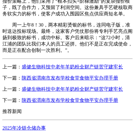
报价策略上，他们采用了“根本扣头+阶梯激励”的复杂报价模
子，既了合作力，又预留了利润空间。这份兼具手艺硬核取商
务软实力的标书，使客户成功入围园区焦点供应商短名单。
周一上午8！30，两本精彩烫银的标书，连同电子版，准
时送达投标现场。最终，这家客户凭仗那份将专利手艺亮点阐
扬到极致的标书，成功中标。客户后来暗示：“这72小时，清
江浦的团队比我们本人的员工还拼。他们不是正在完成使命，
而是正在配合创制一次胜利。”。
上一篇：
盛健生物科技中老年羊奶粉全财产链苦守建牢长
下一篇：
陕西省渭南市发布学校食堂食物平安办理手册
上一篇：
盛健生物科技中老年羊奶粉全财产链苦守建牢长
下一篇：
陕西省渭南市发布学校食堂食物平安办理手册
推荐新闻
2025年冷链仓储办事