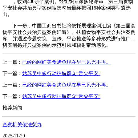
，收到400余个案例。经组织专家多轮评审，第三届食物
平安社会共治典型案例搜集勾当最终按照16种案例类型遴选
出。
下一步，中国工商出书社将依托展现案例汇编《第三届食
物平安社会共治典型案例汇编》、扶植食物平安社会共治案例
库，并通过专题交换、宣传、平台推送等多种形式进行推广，
切实阐扬好典型案例的示范引领和辐射带动感化。
上一篇：
已经的网红美食烤鱼现在早已风光不再。
下一篇：
姑苏吴中多行动护航群众“舌尖平安”
上一篇：
已经的网红美食烤鱼现在早已风光不再。
下一篇：
姑苏吴中多行动护航群众“舌尖平安”
推荐新闻
查察机关依法惩办
2025-11-29