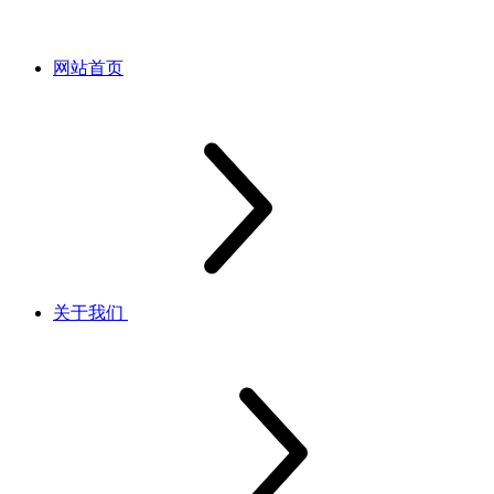
网站首页
关于我们