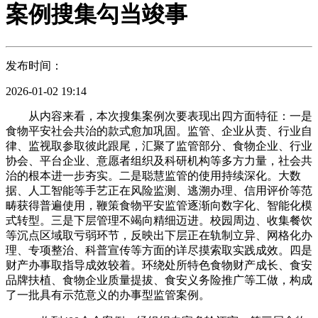
案例搜集勾当竣事
发布时间：
2026-01-02 19:14
从内容来看，本次搜集案例次要表现出四方面特征：一是
食物平安社会共治的款式愈加巩固。监管、企业从责、行业自
律、监视取参取彼此跟尾，汇聚了监管部分、食物企业、行业
协会、平台企业、意愿者组织及科研机构等多方力量，社会共
治的根本进一步夯实。二是聪慧监管的使用持续深化。大数
据、人工智能等手艺正在风险监测、逃溯办理、信用评价等范
畴获得普遍使用，鞭策食物平安监管逐渐向数字化、智能化模
式转型。三是下层管理不竭向精细迈进。校园周边、收集餐饮
等沉点区域取亏弱环节，反映出下层正在轨制立异、网格化办
理、专项整治、科普宣传等方面的详尽摸索取实践成效。四是
财产办事取指导成效较着。环绕处所特色食物财产成长、食安
品牌扶植、食物企业质量提拔、食安义务险推广等工做，构成
了一批具有示范意义的办事型监管案例。