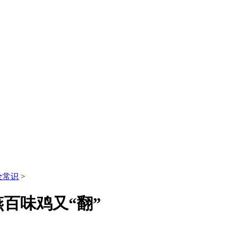
全常识
>
百味鸡又“翻”