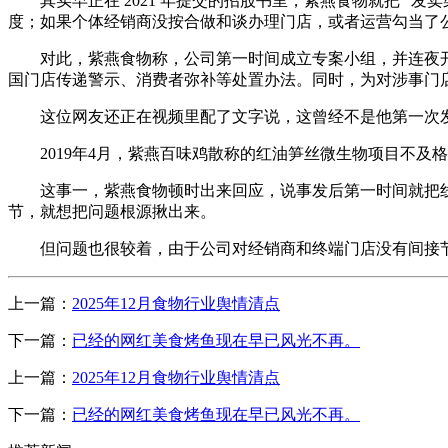
其实早正在 2021 年提交的招股书里，紫燕食物就把 “
度；如果个体经销商没按合做和谈办理门店，或者运营勾当了
对此，紫燕食物称，公司第一时间成立专案小组，并连夜开
国门店传递警示、消费者弥补等处置办法。同时，为对涉事门店
这位网友还正在视频里配了文字说，这曾经不是他第一次发
2019年4月，紫燕百味鸡散称的红油笋丝微生物项目不及格，
这事一，紫燕食物顿时出来回应，说事发后第一时间就把线
节，就想把问题根源揪出来。
但问题也很较着，由于公司对经销商和终端门店没有间接节
上一篇：
2025年12月食物行业舆情清点
下一篇：
已经的网红美食烤鱼现在早已风光不再。
上一篇：
2025年12月食物行业舆情清点
下一篇：
已经的网红美食烤鱼现在早已风光不再。