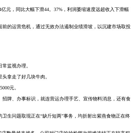
4亿元，同比大幅下滑44。37%，利润萎缩速度远超收入下滑幅
前的运营危机，通过无效办法遏制业绩滑坡，以沉建市场取投
日常监视办理。
里头拿走了好几块牛肉。
000元。
招牌、办事标识，就连营运办理手艺、宣传物料消息，还有食
卫生问题取现正在“缺斤短两”事务，均折射出紫燕食物正在终