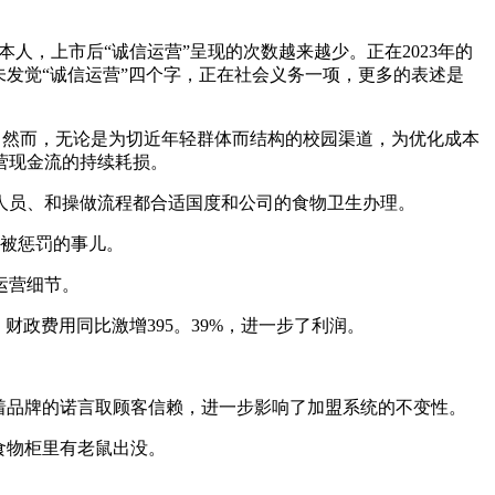
人，上市后“诚信运营”呈现的次数越来越少。正在2023年的
发觉“诚信运营”四个字，正在社会义务一项，更多的表述是
。然而，无论是为切近年轻群体而结构的校园渠道，为优化成本
营现金流的持续耗损。
员、和操做流程都合适国度和公司的食物卫生办理。
题被惩罚的事儿。
运营细节。
财政费用同比激增395。39%，进一步了利润。
着品牌的诺言取顾客信赖，进一步影响了加盟系统的不变性。
食物柜里有老鼠出没。