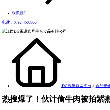
联系我们
电话：0792-4688066
DG视讯官网平台
>
食品安
热搜爆了！伙计偷牛肉被拍紫燕