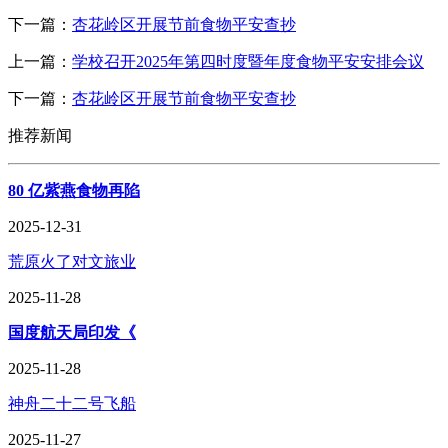
下一篇：
杏花岭区开展节前食物平安查抄
上一篇：
学校召开2025年第四时度暨年度食物平安安排会议
下一篇：
杏花岭区开展节前食物平安查抄
推荐新闻
80 亿紫燕食物再陷
2025-12-31
荒原火了对文旅业
2025-11-28
国度航天局印发《
2025-11-28
神舟二十二号飞船
2025-11-27