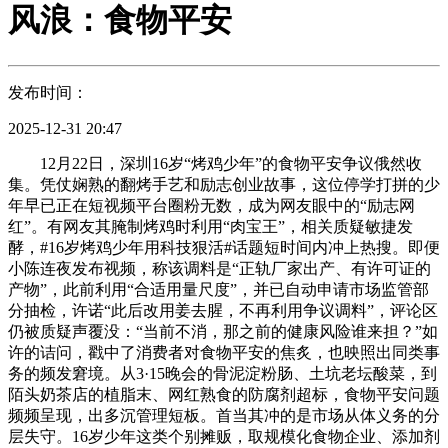
风浪：食物平安
发布时间：
2025-12-31 20:47
12月22日，深圳16岁“烤鸡少年”的食物平安争议俄然收
集。凭仗娴熟的翻烤手艺和励志创业故事，这位停学打拼的少
年早已正在短视频平台圈粉无数，成为网友眼中的“励志网
红”。有网友其腌制烤鸡时利用“肉宝王”，相关质疑敏捷发
酵，#16岁烤鸡少年用科技狠活#话题短时间内冲上热搜。即便
小陈连夜发布视频，称该调料是“正轨厂家出产、有许可证的
产物”，此前利用“合适用量尺度”，并已自动申请市场监管部
分抽检，许诺“此后改用姜去腥，不再利用争议调料”，评论区
仍被质疑声覆没：“当前不消，那之前的健康风险谁来担？”如
许的诘问，戳中了消费者对食物平安的焦炙，也映照出同类事
务的频发窘境。从3·15晚会的骨泥淀粉肠、土坑老坛酸菜，到
陌头奶茶店的植脂末、网红熟食的防腐剂超标，食物平安问题
频频呈现，出多沉管理短板。首当其冲的是市场从体义务的分
层失守。16岁少年这类个别摊贩，取规模化食物企业、添加剂