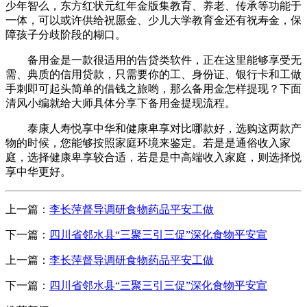
少年智么，东方红状元红年金版集教育、养老、传承等功能于
一体，可以或许供给祝愿金、少儿大学教育金还有祝寿金，保
障孩子分歧阶段的糊口。
备用金是一款很适用的告贷类软件，正在这里能够享受无
需、典质的信用贷款，只需要你的工、身份证、银行卡和工做
手刺即可起头简单的借钱之旅哟，那么备用金怎样提现？下面
清风小编就给大师具体分享下备用金提现流程。
泰康人寿悦享中华和健康卑享对比哪款好，选购这两款产
物的时候，您能够按照家庭环境来鉴定。若是是通俗收入家
庭，选择健康卑享较合适，若是是中高端收入家庭，则选择悦
享中华更好。
上一篇：
李长萍督导调研食物药品平安工做
下一篇：
四川省邻水县“三聚三引三促”深化食物平安宣
上一篇：
李长萍督导调研食物药品平安工做
下一篇：
四川省邻水县“三聚三引三促”深化食物平安宣