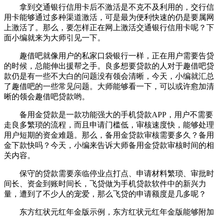
拿到交通银行信用卡后不激活是不克不及利用的，交行信
用卡能够通过多种渠道激活，可是最为便利快速的仍是要属网
上激活了。那么，要怎样正在网上激活交通银行信用卡呢？下
面小编就来为大师引见一下。
趣借吧就像用户的私家口袋银行一样，正在用户需要告贷
的时候，总能伸出援帮之手。良多想要贷款的人对于趣借吧贷
款仍是有一些不大白的问题没有领会清晰，今天，小编就汇总
了趣借吧的一些常见问题。大师能够看一下，可以或许愈加清
晰的领会趣借吧贷款哟。
备用金贷款是一款功能强大的手机贷款APP，用户不需要
走良多繁琐的流程，而且申请门槛低，审核速度快，能够处理
用户短期的资金难题。那么，备用金贷款审核需要多久？备用
金下款快吗？今天，小编来告诉大师备用金贷款审核时间的相
关内容。
保守的贷款需要亲临停业点打点、申请材料繁琐、审批时
间长、资金到账时间长，飞贷做为手机贷款软件中的新兴力
量，遭到了不少人的宠爱，那么飞贷的申请额度是几多呢？
东方红状元红年金版示例，东方红状元红年金版能够附加