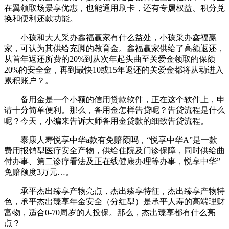
在翼领取场景享优惠，也能通用刷卡，还有专属权益、积分兑
换和便利还款功能。
小孩和大人采办鑫福赢家有什么益处，小孩采办鑫福赢
家，可认为其供给充脚的教育金。鑫福赢家供给了高额返还，
从首年返还所费的20%到从次年起头曲至关爱金领取的保额
20%的安全金，再到最快10或15年返还的关爱金都将从动进入
累积账户？。
备用金是一个小额的信用贷款软件，正在这个软件上，申
请十分简单便利。那么，备用金怎样告贷呢？告贷流程是什么
呢？今天，小编来告诉大师备用金贷款的细致告贷流程。
泰康人寿悦享中华a款有免赔额吗，“悦享中华A”是一款
费用报销型医疗安全产物，供给住院及门诊保障，同时供给曲
付办事、第二诊疗看法及正在线健康办理等办事，悦享中华”
免赔额度3万元…。
承平杰出臻享产物亮点，杰出臻享特征，杰出臻享产物特
色，承平杰出臻享年金安全（分红型）是承平人寿的高端理财
富物，适合0-70周岁的人投保。那么，杰出臻享都有什么亮
点？