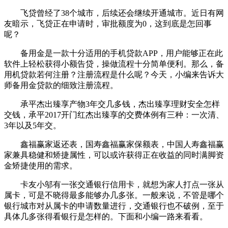
飞贷曾经了38个城市，后续还会继续开通城市。近日有网
友暗示，飞贷正在申请时，审批额度为0，这到底是怎回事
呢？
备用金是一款十分适用的手机贷款APP，用户能够正在此
软件上轻松获得小额告贷，操做流程十分简单便利。那么，备
用机贷款若何注册？注册流程是什么呢？今天，小编来告诉大
师备用金贷款的细致注册流程。
承平杰出臻享产物3年交几多钱，杰出臻享理财安全怎样
交钱，承平2017开门红杰出臻享的交费体例有三种：一次清、
3年以及5年交。
鑫福赢家返还表，国寿鑫福赢家保额表，中国人寿鑫福赢
家兼具稳健和矫捷属性，可以或许获得正在收益的同时满脚资
金矫捷使用的需求。
卡友小邬有一张交通银行信用卡，就想为家人打点一张从
属卡，可是不晓得最多能够办几多张。一般来说，不管是哪个
银行城市对从属卡的申请数量进行，交通银行也不破例，至于
具体几多张得看银行是怎样的。下面和小编一路来看看。