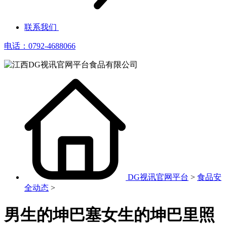
联系我们
电话：0792-4688066
DG视讯官网平台
>
食品安
全动态
>
男生的坤巴塞女生的坤巴里照