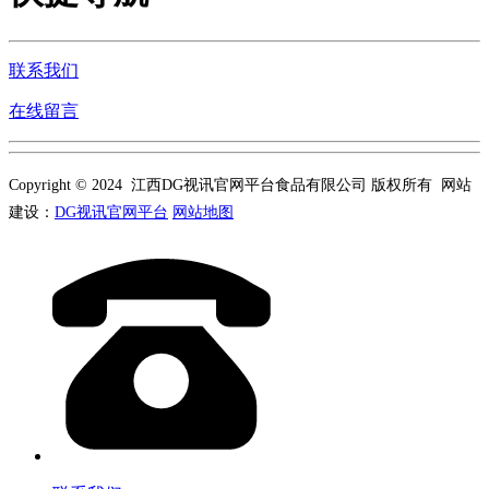
联系我们
在线留言
Copyright © 2024 江西DG视讯官网平台食品有限公司 版权所有 网站
建设：
DG视讯官网平台
网站地图