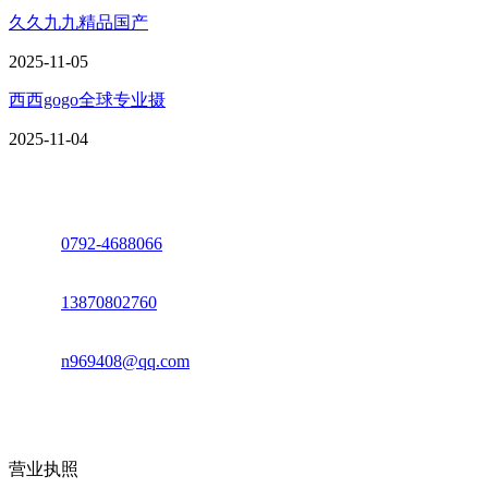
久久九九精品国产
2025-11-05
西西gogo全球专业摄
2025-11-04
座机：
0792-4688066
电话：
13870802760
邮箱：
n969408@qq.com
地址：江西省德安县高新技术产业园(宝塔工业园)高新路93号
营业执照