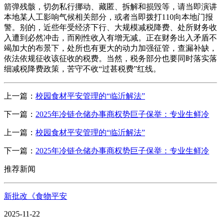
箭弹残骸，切勿私行挪动、藏匿、拆解和损毁等，请当即演讲
本地某人工影响气候相关部分，或者当即拨打110向本地门报
警。别的，近些年受经济下行、大规模减税降费、处所财务收
入遭到必然冲击，而刚性收入有增无减。正在财务出入矛盾不
竭加大的布景下，处所也有更大的动力加强征管，查漏补缺，
依法依规征收该征收的税费。当然，税务部分也要同时落实落
细减税降费政策，苦守不收“过甚税费”红线。
上一篇：
校园食材平安管理的“临沂解法”
下一篇：
2025年冷链仓储办事商权势巨子保举：专业生鲜冷
上一篇：
校园食材平安管理的“临沂解法”
下一篇：
2025年冷链仓储办事商权势巨子保举：专业生鲜冷
推荐新闻
新批改《食物平安
2025-11-22