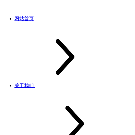
网站首页
关于我们