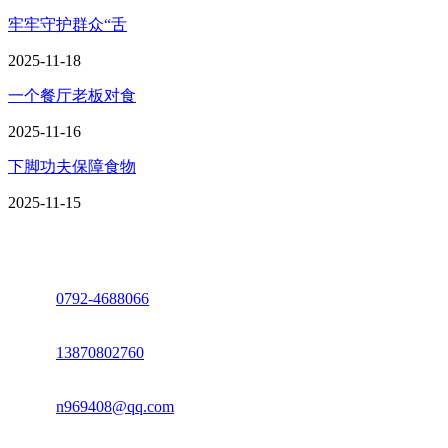
牢牢守护群众“舌
2025-11-18
一个餐厅老板对食
2025-11-16
下脚功夫保障食物
2025-11-15
座机：
0792-4688066
电话：
13870802760
邮箱：
n969408@qq.com