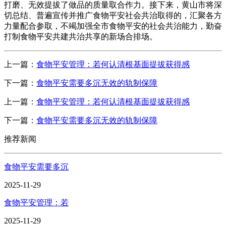
打磨、无效提拔了做品的质量取合作力。接下来，黄山市将深
切总结、普遍宣传并推广食物平安社会共治取得的，汇聚各方
力量配合参取，不竭加强全市食物平安的社会共治能力，勤奋
打制食物平安共建共治共享的新场合排场。
上一篇：
食物平安管理：若何认清根基面提拔获得感
下一篇：
食物平安需要多沉无效的轨制保障
上一篇：
食物平安管理：若何认清根基面提拔获得感
下一篇：
食物平安需要多沉无效的轨制保障
推荐新闻
食物平安需要多沉
2025-11-29
食物平安管理：若
2025-11-29