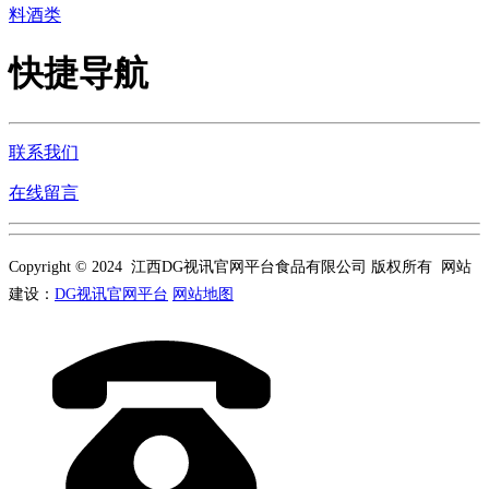
料酒类
快捷导航
联系我们
在线留言
Copyright © 2024 江西DG视讯官网平台食品有限公司 版权所有 网站
建设：
DG视讯官网平台
网站地图