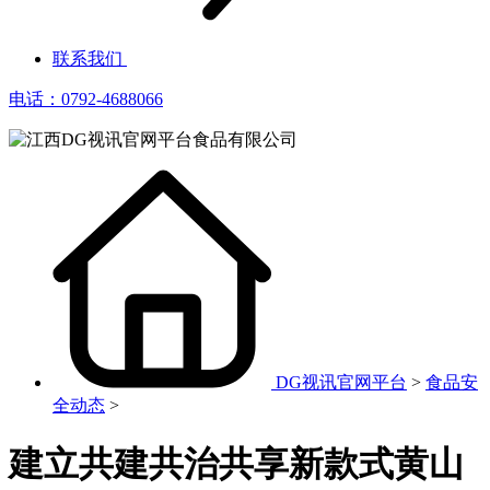
联系我们
电话：0792-4688066
DG视讯官网平台
>
食品安
全动态
>
建立共建共治共享新款式黄山