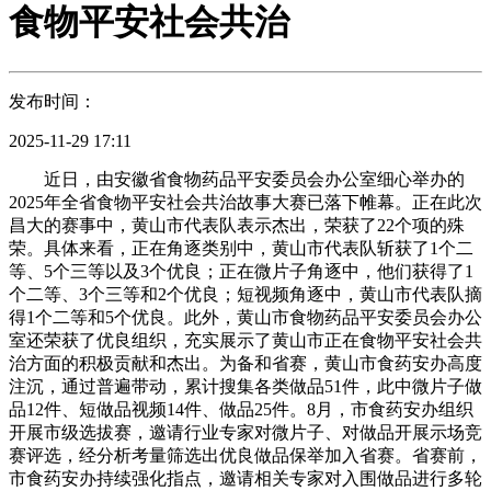
食物平安社会共治
发布时间：
2025-11-29 17:11
近日，由安徽省食物药品平安委员会办公室细心举办的
2025年全省食物平安社会共治故事大赛已落下帷幕。正在此次
昌大的赛事中，黄山市代表队表示杰出，荣获了22个项的殊
荣。具体来看，正在角逐类别中，黄山市代表队斩获了1个二
等、5个三等以及3个优良；正在微片子角逐中，他们获得了1
个二等、3个三等和2个优良；短视频角逐中，黄山市代表队摘
得1个二等和5个优良。此外，黄山市食物药品平安委员会办公
室还荣获了优良组织，充实展示了黄山市正在食物平安社会共
治方面的积极贡献和杰出。为备和省赛，黄山市食药安办高度
注沉，通过普遍带动，累计搜集各类做品51件，此中微片子做
品12件、短做品视频14件、做品25件。8月，市食药安办组织
开展市级选拔赛，邀请行业专家对微片子、对做品开展示场竞
赛评选，经分析考量筛选出优良做品保举加入省赛。省赛前，
市食药安办持续强化指点，邀请相关专家对入围做品进行多轮