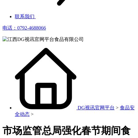
联系我们
电话：0792-4688066
DG视讯官网平台
>
食品安
全动态
>
市场监管总局强化春节期间食