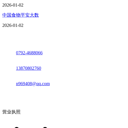
2026-01-02
中国食物平安大数
2026-01-02
座机：
0792-4688066
电话：
13870802760
邮箱：
n969408@qq.com
地址：江西省德安县高新技术产业园(宝塔工业园)高新路93号
营业执照