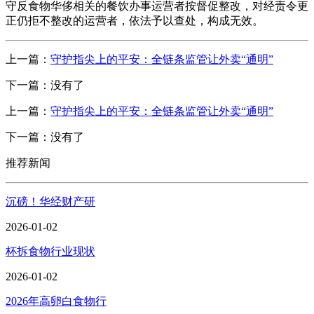
守反食物华侈相关的餐饮办事运营者按督促整改，对经责令更
正仍拒不整改的运营者，依法予以查处，构成无效。
上一篇：
守护指尖上的平安：全链条监管让外卖“通明”
下一篇：没有了
上一篇：
守护指尖上的平安：全链条监管让外卖“通明”
下一篇：没有了
推荐新闻
沉磅！华经财产研
2026-01-02
杯拆食物行业现状
2026-01-02
2026年高卵白食物行