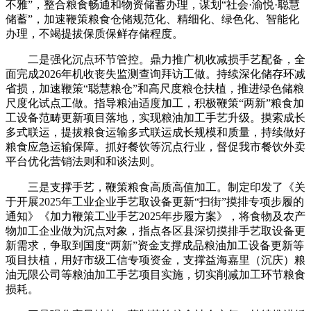
不雅”，整合粮食畅通和物资储蓄办理，谋划“社会·渝悦·聪慧
储蓄”，加速鞭策粮食仓储规范化、精细化、绿色化、智能化
办理，不竭提拔保质保鲜存储程度。
二是强化沉点环节管控。鼎力推广机收减损手艺配备，全
面完成2026年机收丧失监测查询拜访工做。持续深化储存环减
省损，加速鞭策“聪慧粮仓”和高尺度粮仓扶植，推进绿色储粮
尺度化试点工做。指导粮油适度加工，积极鞭策“两新”粮食加
工设备范畴更新项目落地，实现粮油加工手艺升级。摸索成长
多式联运，提拔粮食运输多式联运成长规模和质量，持续做好
粮食应急运输保障。抓好餐饮等沉点行业，督促我市餐饮外卖
平台优化营销法则和和谈法则。
三是支撑手艺，鞭策粮食高质高值加工。制定印发了《关
于开展2025年工业企业手艺取设备更新“扫街”摸排专项步履的
通知》《加力鞭策工业手艺2025年步履方案》，将食物及农产
物加工企业做为沉点对象，指点各区县深切摸排手艺取设备更
新需求，争取到国度“两新”资金支撑成品粮油加工设备更新等
项目扶植，用好市级工信专项资金，支撑益海嘉里（沉庆）粮
油无限公司等粮油加工手艺项目实施，切实削减加工环节粮食
损耗。