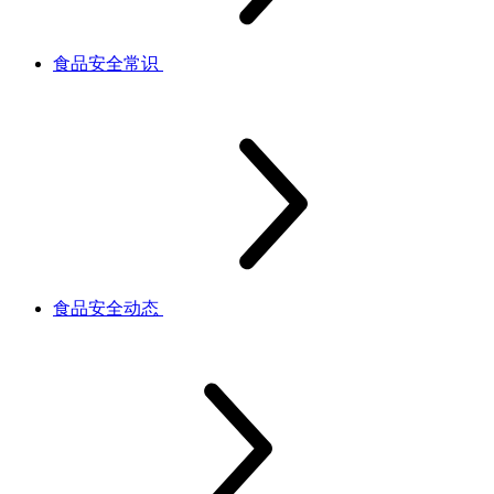
食品安全常识
食品安全动态