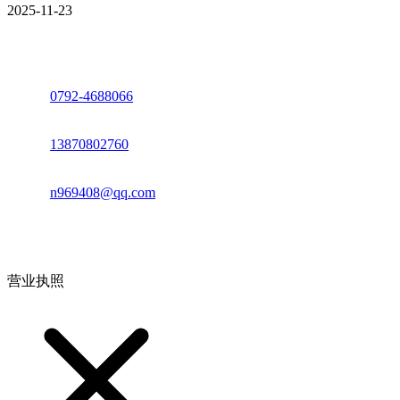
2025-11-23
座机：
0792-4688066
电话：
13870802760
邮箱：
n969408@qq.com
地址：江西省德安县高新技术产业园(宝塔工业园)高新路93号
营业执照