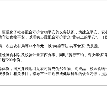
更强化了社会配合守护食物平安的义务认识，为建立平安、安心
守法食物平安，以现实步履配合守护群众“舌尖上的平安”。（仪
农业农村局等14个单元，以“尚德守法 共享食安”为从题。
测食材以及校验计量东西办事。同时“厉行节约，否决华侈”消
包”200余份。
体例，图文并茂地引见农村冒充伪劣食物、肉成品、校园食物平
条例》相关条目，指导市平易近养成健康科学的饮食习惯，提拔能