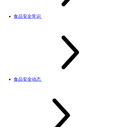
食品安全常识
食品安全动态