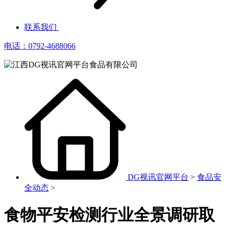
联系我们
电话：0792-4688066
DG视讯官网平台
>
食品安
全动态
>
食物平安检测行业全景调研取