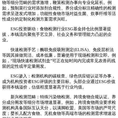
物等细分范畴的需求激增，鞭策检测办事向专业化延长。例
如，预制菜行业对添加剂合规性、养分成分标注精确性的检测
需求呈迸发式增加，功能性食物市场对益生菌、炊事纤维等活
性成分的定制化检测方案需求兴旺。
ESG投资驱动：食物检测行业ESG基金持仓比例显著提
拔，本钱流向聚焦手艺立异、社会义务和管理能力凸起的企
业。
快速检测手艺：酶联免疫吸附测定(ELISA)、免疫层析法
等因其操做简洁、成本低廉，普遍使用于现场检测和立即。例
如，“现场快速检测试剂盒”可正在短时间内完成常见农兽药残
留的定性或半定量阐发。
ESG渗入：检测机构的碳核查、绿色供应链认证等办事，
成为机构投资者ESG评级的主要目标。头部企业通过ESG价值
获得本钱溢价，估值程度显著高于行业均值。
新兴检测范畴：特殊污染物检测、跨境食物合规认证、养
分成分阐发等细分市场增速显著。例如，跨境食物商业要求检
测机构具备国际互认天分，以满脚欧盟、美国等市场的严苛尺
度；婴长儿配方食物、无机食物等高端市场的检测需求增速远