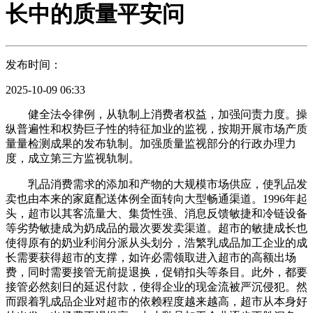
长中的质量平安问
发布时间：
2025-10-09 06:33
健全法令律例，从轨制上消费者权益，加强问责力度。操
纵普遍性和权势巨子性的特征加业的监视，按期开展市场产质
量量检测成果的发布轨制。加强质量监视部分的行政办理力
度，成立第三方监视轨制。
乳品消费需求的添加和产物的大规模市场供应，使乳品发
卖也由本来的家庭配送体例全面转向大型畅通渠道。1996年起
头，超市以其客流量大、集货性强、消息反馈敏捷和冷链设备
等劣势敏捷成为奶成品的最次要发卖渠道。超市的敏捷成长也
使得原有的奶业利润分派从头划分，浩繁乳成品加工企业的成
长需要获得超市的支撑，如许必需领取进入超市的高额出场
费，同时需要接管无前提退换，促销扣头等条目。此外，都要
接管必然刻日的延迟付款，使得企业的现金流被严沉侵犯。然
而跟着乳成品企业对超市的依赖程度越来越高，超市从本身好