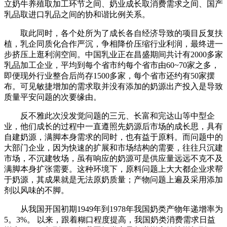
立奶牛养殖取加工环节之间、奶业成长取消费需求之间、国产
乳品取进口乳品之间的协和谐比例关系。
取此同时，各个处所为了成长各自经济导致的项目反复扶
植，乳企同质化合作严沉，争相降价压缩行业利润，最终进一
步挤压上逛利润空间。中国乳业正在昌盛期间共计有2000多家
乳品加工企业，平均到每个省市约每个省市由60~70家之多，
即便现外行业整合后尚存1500多家，每个省市还约有50家摆
布。可见敏捷增加的需求取并没有添加的奶源出产投入是导致
质量平安问题的次要缘由。
反不雅此次没发觉问题的三元、长富和完达山等中型企
业，他们成长的过程中一直遵照先奶源后市场的成长思，具有
自建奶源，满脚本身需求的同时，也有益于原料。而问题中的
大部门企业，因为快速的扩展和市场结构的需要，往往只沉建
市场，不沉建牧场，虽有响应的奶源可是供应量远远不克不及
满脚本身扩张需要。这种环境下，原料问题上大大都企业求帮
于奶源，其成果就是无法原奶质量；产物问题上遍及采用添加
剂以风味的不脚。
从我国开国初期1949年到1978年我国奶类产物年递增率为
5。3%。 以来，跟着糊口程度提高，我国奶类消费需求日益