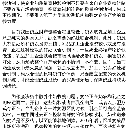
抄轨制，使企业的质量查抄和检测不只要有来自企业送检轨制
还要连系市场的抽查、突查轨制相连系的质量检测轨制，构成
不按期化。还要引入第三方质量检测机构加强对企业产物的查
抄力度。
目前我国奶业财产链整合程度较低，奶农取乳品加工企业
只是纯真的买卖关系，缺乏需要的好处联合机制。此外，奶源
大都是处所和奶农投资扶植，乳品加工企业投资较少或没有投
资，正在这种松散的好处联合机制下，一旦奶业终端产物价钱
低迷，乳品加工企业就会把市场风险给奶源和奶农，损害奶农
好处，从而形成整个财产成长的不协调、不不变。因而，当前
奶业成长中最火急的问题，就是成立出产、加工、发卖好处结
合机制，构成合理的原料奶订价体例。只要建立配套的长效机
制系统，才能处理奶业成长中的深条理矛盾，保障奶业持续协
调成长。
为领会决奶牛散养牛奶收购问题，奶坐正在奶农和乳企之
间应运而生。开初，这些奶和或者由乳企曲属，或者以加盟形
式存正在。当乳企各有一片奶源区的时候，乳企即可完全监管
奶坐。三鹿集团过去正在控制着鲜奶的终极验收权，奶坐送来
的奶若是不及格，以至能够就地倒掉。2005年后，跟着奶成品
市场所作激烈，私家投资的奶坐逐步占领优势。而这些私有奶