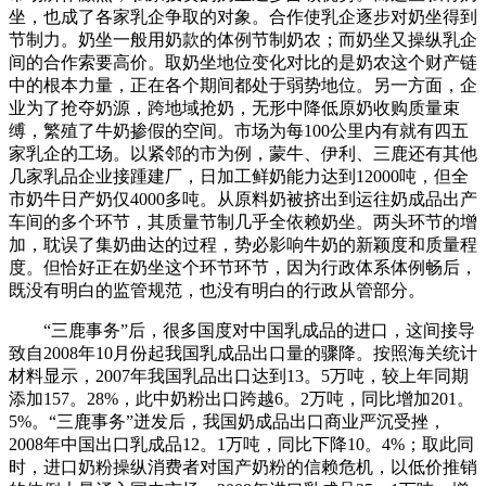
坐，也成了各家乳企争取的对象。合作使乳企逐步对奶坐得到
节制力。奶坐一般用奶款的体例节制奶农；而奶坐又操纵乳企
间的合作索要高价。取奶坐地位变化对比的是奶农这个财产链
中的根本力量，正在各个期间都处于弱势地位。另一方面，企
业为了抢夺奶源，跨地域抢奶，无形中降低原奶收购质量束
缚，繁殖了牛奶掺假的空间。市场为每100公里内有就有四五
家乳企的工场。以紧邻的市为例，蒙牛、伊利、三鹿还有其他
几家乳品企业接踵建厂，日加工鲜奶能力达到12000吨，但全
市奶牛日产奶仅4000多吨。从原料奶被挤出到运往奶成品出产
车间的多个环节，其质量节制几乎全依赖奶坐。两头环节的增
加，耽误了集奶曲达的过程，势必影响牛奶的新颖度和质量程
度。但恰好正在奶坐这个环节环节，因为行政体系体例畅后，
既没有明白的监管规范，也没有明白的行政从管部分。
“三鹿事务”后，很多国度对中国乳成品的进口，这间接导
致自2008年10月份起我国乳成品出口量的骤降。按照海关统计
材料显示，2007年我国乳品出口达到13。5万吨，较上年同期
添加157。28%，此中奶粉出口跨越6。2万吨，同比增加201。
5%。“三鹿事务”迸发后，我国奶成品出口商业严沉受挫，
2008年中国出口乳成品12。1万吨，同比下降10。4%；取此同
时，进口奶粉操纵消费者对国产奶粉的信赖危机，以低价推销