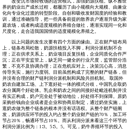
改变沉市场轻牧场的运营模式，加强奶源扶植。纵不雅世
界的奶业出产成长过程，都履历了由小规模向大规模、由兼业
化向专业化过渡的转型阶段。自创和吸收发财国度的经验和教
训，通过准确指导，把一些具备前提的散养农户逐渐升级为家
庭农场，或者构成适度规模的养殖合做社，逐渐实现同一化和
尺度化，走合适我国国情的适度规模化养殖之。
以上问题的发生次要有四个方面的缘由。正在财产链布局
上，链条布局松散，奶源扶植投入不脚，利润分派机制不合
理；正在供求关系上，奶业项目反复扶植，企业同质化合作严
沉；正在平安监管上，缺乏同一健全的行业尺度，监管部分浩
繁，不克不及协调办理；正在危机应对上，决策沉心高，消息
传导失实，施行力度弱。目前虽然构成了完整的财产链条，但
并没有合理的财产链利润分派机制和风险共担机制。 取国外
奶农自建加工场、上下逛好处一体的模式分歧，中国乳企取奶
农分属两个好处体。乳企和奶农之间的间接好处毗连机制并没
有实正构成，奶户完全处于被动地位，好处得不到保障。原奶
采购价钱由企业或者是企业和协商后制定，通过奶坐实施，上
逛奶农做为整个链条的根本并没有话语权。从整个财产链阐
发，奶源供应环节的投入约占整个奶业财产链的70％，加工环
节占20％，畅通环节占10％。而从利润分派来看这三个环节的
利润分派比例为：1∶3。5∶5。5。可见，奶牛养殖环节的投入