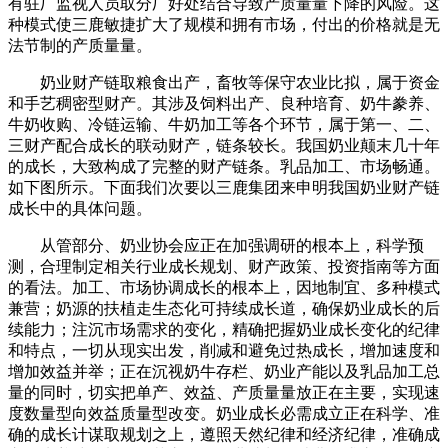
有驻厂监视人员取分厂好处结合导致产质量量下降的风险。这
种模式使三鹿敏捷扩大了规模和拥有市场，付出的价格就是无
法节制的产质量量。
奶业财产链取粮食出产，畜牧等保守农业比拟，属于资金
和手艺稠密型财产。其涉及饲料出产、良种培育、奶牛豢养、
牛奶收购、冷链运输、牛奶加工等各个环节，属于第一、二、
三财产配合成长的联动财产，链条较长。我国奶业颠末几十年
的成长，大致构成了完整的财产链条。乳品加工、市场畅通。
如下图所示。下面我们次要以三鹿集团来申明我国奶业财产链
成长中的具体问题。
从管部分、奶业协会应正在加强调研的根本上，科学预
测，合理制定相关行业成长规划、财产政策、投资指南等方面
的看法。加工、市场协调成长的根本上，因地制宜、多种模式
兼营；奶源的扶植走生态化可持续成长道，确保奶业成长的后
续能力；注沉市场需求的变化，精确把握奶业成长变化的纪律
和特点，一切从现实出发，削减和避免过热成长，增加速度和
增加效益并举；正在沉视奶牛存栏、奶业产能以及乳品加工总
量的同时，切实把单产、效益、产质量量放正在主要，实现速
度数量型向效益质量型改变。奶业成长必需成立正在科学、准
确的成长计谋取规划之上，遵照天然纪律和经济纪律，准确成