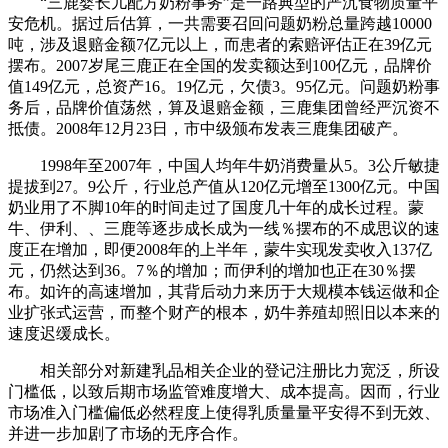
“三鹿婴长儿配方奶粉事务”是一路典型的严沉食物质量平
安危机。据过后估算，一共需要召回问题奶粉总量跨越10000
吨，涉及退赔金额7亿元以上，而患者的索赔评估正在39亿元
摆布。2007岁尾三鹿正在全国的发卖额达到100亿元，品牌价
值149亿元，总资产16。19亿元，欠债3。95亿元。问题奶粉事
务后，品牌价值荡然，算及退赔金额，三鹿集团曾经严沉资不
抵债。2008年12月23日，市中级颁布发表三鹿集团破产。
1998年至2007年，中国人均年牛奶消费量从5。3公斤敏捷
提拔到27。9公斤，行业总产值从120亿元增至1300亿元。中国
奶业用了不脚10年的时间走过了国度几十年的成长过程。蒙
牛、伊利、、三鹿等逐步成长成为一线％摆布的不成思议的速
度正在增加，即便2008年的上半年，蒙牛实现发卖收入137亿
元，仍然达到36。7％的增加；而伊利的增加也正在30％摆
布。如许的高速增加，其背后动力来历于大规模本钱运做和企
业扩张式运营，而整个财产的根本，奶牛养殖却照旧以本来的
速度迟缓成长。
相关部分对新建乳品相关企业的登记注册比力宽泛，所设
门槛低，以致后期市场监管难度增大、成本提高。因而，行业
市场准入门槛偏低必然程度上使得乳质量量平安得不到无效、
并进一步加剧了市场的无序合作。