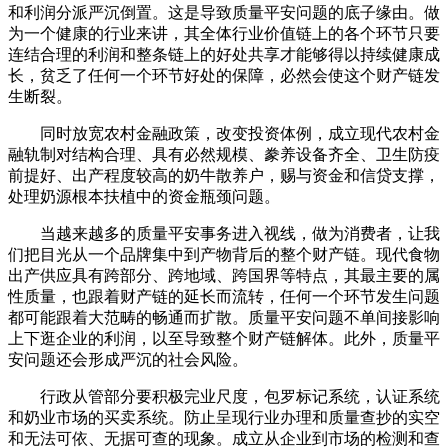
和利润分派严沉倒置。这是导致质量平安问题的底子缘由。做
为一个健康的行业来讲，其全体行业价值链上的各个环节只要
连结合理的利润和整条链上的好处共享才能够得以持续健康成
长，贫乏了任何一个环节好处的保障，必然会使这个财产链发
生断裂。
同时放宽农村金融政策，改变投资体例，成立现代农村金
融轨制对结构合理、具有必然规模、豢养设备齐全、卫生防疫
前提好、出产程度较高的奶牛散养户，赐与资金和信贷支撑，
处理奶源根本扶植中的资金瓶颈问题。
当越来越多的质量平安事务进入视线，做为消费者，让我
们把目光从一个品牌集中到产物背后的整个财产链。现代食物
出产供应具有跨部分、跨地域、跨国界等特点，其最主要的属
性质量，也跟着财产链的延长而流转，任何一个环节发生问题
都可能跟着大范畴的畅通而扩散。质量平安问题不单间接影响
上下逛企业的利润，以至导致整个财产链解体。此外，质量平
安问题还会形成严沉的社会风险。
行政从管部分要积极完业尺度，包罗标记系统，认证系统
和奶业市场的买卖系统。防止呈现行业办理和质量查抄的实空
和无法可依、无据可查的现象。成立从企业到市场的检测和查