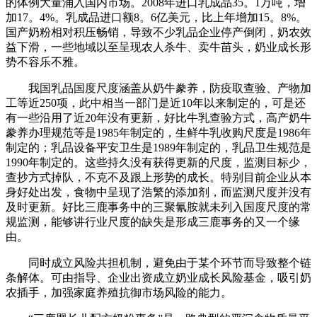
的体例大量涌入国内市场。2008年进口乳成品35。1万吨，增
加17。4%。乳成品进口额8。6亿美元，比上年增加15。8%。
国产奶粉相对积压畅销，导致不少乳品企业停产倒闭，奶农效
益下滑，一些地域以至呈现农人杀牛、卖牛苗头，奶业成长形
势不容乐不雅。
我国乳品国度尺度涵盖从奶牛豢养，防疫取查验、产物加
工等近250项，此中相当一部门是近10年以来制定的，可是还
有一些沿用了近20年没有更新，好比牛乳查验方式，高产奶牛
豢养办理规范等是1985年制定的，生鲜牛乳收购尺度是1986年
制定的；乳品设备平安卫生是1989年制定的，乳品卫生规范是
1990年制定的。这些持久没有获得更新的尺度，监测目标少，
查抄方式掉队，不克不及跟上形势的成长。特别目前企业从本
身好处出发，食物中呈现了浩繁的添加剂，而监测尺度并没有
及时更新。好比三鹿事务中的三聚氰胺就未列入国度尺度的常
规监测，能够讲行业尺度的缺失是形成三鹿事务的又一个缘
由。
同时成立风险共担机制，避免由于某个环节而导致整个链
条解体。可由指导、企业出资成立奶业成长风险基金，吸引奶
农插手，加强家庭养殖抗御市场风险的能力。