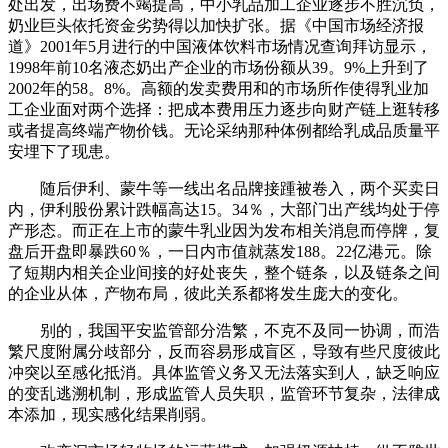
处出发，出场费不竭提高，中小乳品加工企业逐步不胜沉负，
奶业巨头依托资金劣势得以加快扩张。据《中国市场经济报
道》2001年5月进行的中国液体饮料市场情况查询拜访显示，
1998年前10名液态奶出产企业的市场份额从39。9%上升到了
2002年的58。8%。高额的发卖费用和的市场所作使得乳业加
工企业面对两个选择：把成本费用压力逐步向财产链上逛转移
或者提高终端产物价钱。无论采纳那种体例都给乳成品质量平
安埋下了现患。
随后伊利、蒙牛等一线出名品牌接踵被卷入，两个买卖日
内，伊利股份累计跌幅高达15。34％，大部门出产线均处于停
产形态。而正在上市的蒙牛乳业因为发布相关消息而停牌，复
盘后开盘即暴跌60％，一日内市值就蒸发188。22亿港元。除
了短期内相关企业间接的好处丧失，整个链条，以及链条之间
的企业从体，产物布局，彼此关系都将发生庞大的变化。
别的，我国平安监管部分浩繁，不克不及同一协调，而浩
繁尺度附属分歧部分，反而容易形成盲区，导致有些尺度彼此
冲突以至感化抵消。具体监管义务又无法落实到人，缺乏响应
的变乱逃溯机制，形成监管人员失职，监管环节复杂，法律成
本添加，现实感化结果削弱。