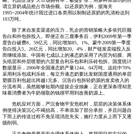
略。乳品企业扩大市场拥有率，敏捷扩张，用多种添加剂的所
谓立异奶成品抢占市场份额。以还原奶为例，据海关
1995~2004年统计我过进口各类用以制制还原奶的乳清粉达到
103万吨。
除了来自发卖渠道的压力，乳企的营销策略大多依托巨额
告白和外包拆投入。即便正在三鹿事务后，伊利2009年第一季
度告白破费8。59亿元，同比增加85。1%。蒙牛2009第一季度
告白投入5。26亿元，同比增加20。4%，财产链发卖端投入反
而继续添加。中国有七成以上的液态奶采用了内层为铝膜、两
头纸层和外层喷塑的六层复合利乐包和利乐砖包拆。国度统计
数据显示，2006年全国液态奶产量1244。04万吨。这此中70%
采用利乐包或利乐砖，每立升液态奶要比发财国度通用的单层
塑膜百利包超出跨越1元多。沉告白包拆轻奶源的发卖收入的
分流布局，虽然能够短期内提拔企业抽象，正在更深条理却意
味着消费者为牛奶领取的钱很罕用到改善奶源上。
危机应对方面，严沉食物平安危机时，层层的决策体系体
例使得决策沉心不竭抬高，不单添加了部分承担，并且问题自
下而上的传送过程不免呈现消息失实，施行力度从上而下又逐
级削弱。
正在食物质量平安办理体系体例上，将我国目前实行的