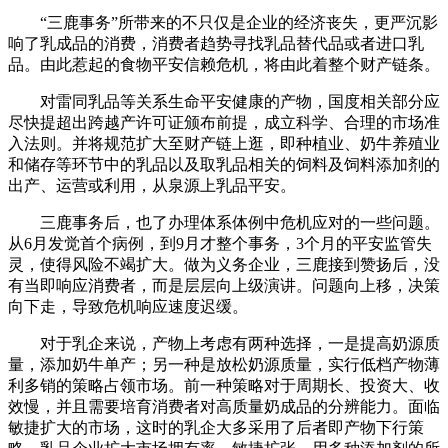
“三鹿事务”所带来的不只仅是企业的经济丧失，更严沉影
响了乳成品的消费，消费者趋势寻找乳品替代品或者进口乳
品。由此惹起的食物平安信赖危机，将由此着整个财产链条。
对雷同乳品等关系生命平安健康的产物，国度相关部分应
尽快提超出跨越产许可证颁布前提，成立科学、合理的市场准
入法则。并将规范扩大至财产链上逛，即种植业、奶牛养殖业
和储存等环节中的乳品以及取乳品相关的饲料及饲料添加剂的
出产、运营或利用，从泉源上乳品平安。
三鹿事务后，也了办理体系体例中危机应对的一些问题。
从6月发觉首个病例，到9月才整个事务，3个月的平安监管失
灵，使得风险不竭扩大。做为义务企业，三鹿接到赞扬后，没
有当即响应消费者，而是层层向上级演讲。问题向上移，决策
向下走，导致危机响应速度迟缓。
对于乳企来说，产物上考虑有两种选择，一是提高奶源质
量，添加奶牛单产；另一种是放松奶源质量，实行低档产物薄
利多销的策略占领市场。前一种策略对于周期长、投资大、收
效慢，并且需要培育消费者对高质量奶成品的分辨能力。面临
敏捷扩大的市场，这时的乳企大多采用了后者即产物下行策