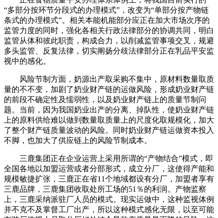
“多部分按环节分段式的办理模式”，改变为“单部分按产物链
条式的办理模式”。相关本能机能部分应正在加大市场次序的
监管力度的同时，强化各相关行政法律部分的协调共同，明白
监管从体和彼此职责，构成合力，以削减监管事项交叉，规避
多头监管、反复法律，切实阐扬分歧法律部分正在乳品平安监
视中的感化。
风险节制方面，奶源出产取采购不集中，原材料数量取质
量的不不变，加剧了奶业财产链的运做风险，形成奶业财产链
的前段不确定性及懦弱性，以及奶业财产链上的质量节制问
题。当前，因为我国奶业出产的分离、掉队性，使奶业财产链
上的原料供给难以做到数量取质量上的尺度化取规模化，加大
了整个财产链质量波动的风险。同时奶业财产链运做资本投入
不脚，也加大了供应链上的风险节制成本。
三鹿集团正在企业运营上采用所谓的“产物结合”模式，即
全国各地以加盟运营或者分部形式，成立分厂，这使得产能和
规模敏捷扩张，三鹿正在省11个地域都设有分厂，加盟者享有
三鹿品牌，三鹿集团收取处所工场的51％的利润。产物监察
上，三鹿采纳派驻厂人员的模式。现实运做中，这种监视体例
并不克不及掌督工厂出产，所以这种模式感化无限，以至可能