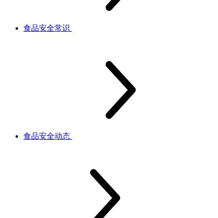
食品安全常识
食品安全动态