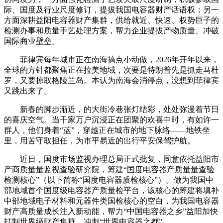
际、国度及行业尺度修订，提拔我国电容器财产话语权；另一
方面深耕益阳电容器财产集群，供给就近、快速、权势巨子的
检测办事和质量手艺处理方案，帮力企业提拔产物质量、冲破
国际商业壁垒。
菲律宾每年城市正在南海搞点小动做，2026年开年以来，
全球的方针都聚焦正在拉美地域，次要是特朗普先是抓走马杜
罗，又要掠取格陵兰岛。本认为南海会消停点，没想到菲律宾
又跳出来了。
新春的脚步渐近，的大街冷巷张灯结彩，处处弥漫着节日
的喜庆空气。当千家万户沉浸正在团聚的欢喜中时，有如许一
群人，他们身着“蓝”，穿越正在城市的地下脉络——地铁坐
里，用苦守取担任，为市平易近的出行平安保驾护航。
近日，国度市场监视办理总局正式批复，同意依托益阳市
产商质量量监视查验研究院，筹建“国度电容器产质量量查验
检测核心”（以下简称“国度电容器质检核心”）。做为我国中
部地域首个国度级电容器产质量检平台，该核心的筹建将填补
中部地域电子材料和元器件类国检核心的空白，为我国电容器
财产高质量成长注入新动能，帮力“中国电容器之乡”益阳加快
打制世界级财产集群、冲刺“世界电容器之都”。