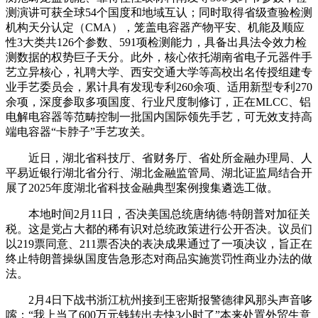
测演讲可获全球54个国度和地域互认；同时取得省级查验检测
机构天分认定（CMA），笼盖电容器产物平安、机能及顺应
性3大类共126个参数、591项检测能力，具备出具法令效力检
测数据的权势巨子天分。此外，核心依托湖南省电子元器件手
艺立异核心，礼聘大学、西安交通大学等高校出名传授组建专
业手艺委员会，累计具有发现专利260余项、适用新型专利270
余项，深度参取多项国度、行业尺度制修订，正在MLCC、铝
电解电容器等范畴控制一批国内国际领先手艺，可无效支持高
端电容器“卡脖子”手艺攻关。
近日，湖北省科技厅、省财务厅、省处所金融办理局、人
平易近银行湖北省分行、湖北金融监管局、湖北证监局结合开
展了2025年度湖北省科技金融典型案例搜集遴选工做。
本地时间2月11日，否决美国总统唐纳德·特朗普对加征关
税。这是党占大都的稀有识对总统政策进行公开否决。议员们
以219票同意、211票否决的表决成果通过了一项决议，旨正在
终止特朗普操纵国度告急形态对商品实施赏罚性商业办法的做
法。
2月4日下战书浙江杭州接到王密斯报警德律风那头声音哆
嗦：“我上当了600万元钱转出去快3小时了”本来处置外贸生意