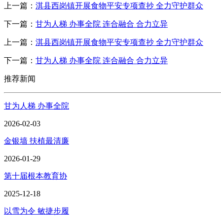
上一篇：
淇县西岗镇开展食物平安专项查抄 全力守护群众
下一篇：
甘为人梯 办事全院 连合融合 合力立异
上一篇：
淇县西岗镇开展食物平安专项查抄 全力守护群众
下一篇：
甘为人梯 办事全院 连合融合 合力立异
推荐新闻
甘为人梯 办事全院
2026-02-03
金银墙 扶植最清廉
2026-01-29
第十届根本教育协
2025-12-18
以雪为令 敏捷步履