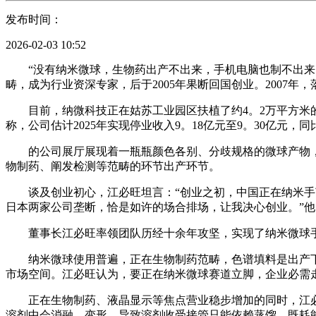
发布时间：
2026-02-03 10:52
“没有纳米微球，生物药出产不出来，手机电脑也制不出来。
畴，成为行业资深专家，后于2005年果断回国创业。2007年
目前，纳微科技正在姑苏工业园区扶植了约4。2万平方米的
称，公司估计2025年实现停业收入9。18亿元至9。30亿元，同比
的公司展厅展现着一瓶瓶颜色各别、分歧规格的微球产物，
物制药、阐发检测等范畴的环节出产环节。
谈及创业初心，江必旺坦言：“创业之初，中国正在纳米手艺
日本两家公司垄断，恰是如许的场合排场，让我决心创业。”他
董事长江必旺率领团队历经十余年攻坚，实现了纳米微球手
纳米微球使用普遍，正在生物制药范畴，色谱填料是出产下逛
市场空间。江必旺认为，要正在纳米微球赛道立脚，企业必需
正在生物制药、液晶显示等焦点营业稳步增加的同时，江必旺
溶剂中会消融、变形，导致溶剂收受接管只能依赖蒸馏，既耗