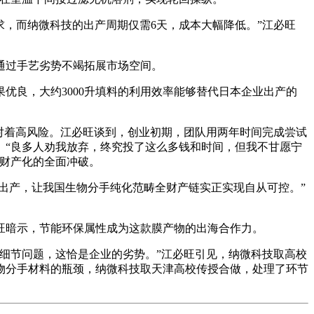
，而纳微科技的出产周期仅需6天，成本大幅降低。”江必旺
通过手艺劣势不竭拓展市场空间。
良，大约3000升填料的利用效率能够替代日本企业出产的
对着高风险。江必旺谈到，创业初期，团队用两年时间完成尝试
。“良多人劝我放弃，终究投了这么多钱和时间，但我不甘愿宁
到财产化的全面冲破。
出产，让我国生物分手纯化范畴全财产链实正实现自从可控。”
暗示，节能环保属性成为这款膜产物的出海合作力。
细节问题，这恰是企业的劣势。”江必旺引见，纳微科技取高校
物分手材料的瓶颈，纳微科技取天津高校传授合做，处理了环节