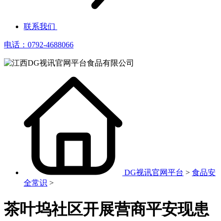
联系我们
电话：0792-4688066
DG视讯官网平台
>
食品安
全常识
>
茶叶坞社区开展营商平安现患