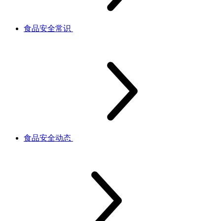
食品安全常识
食品安全动态