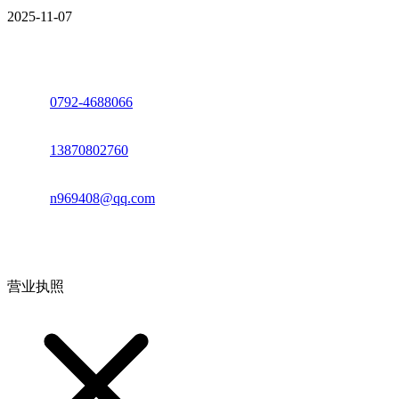
2025-11-07
座机：
0792-4688066
电话：
13870802760
邮箱：
n969408@qq.com
地址：江西省德安县高新技术产业园(宝塔工业园)高新路93号
营业执照