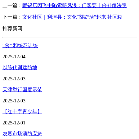
上一篇：
暖锅店因飞虫陷索赔风浪：门客要十倍补偿法院
下一篇：
文化社区｜利津县：文化书院“活”起来 社区糊
推荐新闻
“食” 和练习训练
2025-12-04
以练代训建防地
2025-12-03
天津举行国度示范
2025-12-03
【红十字青少年】
2025-12-01
农贸市场消防应急